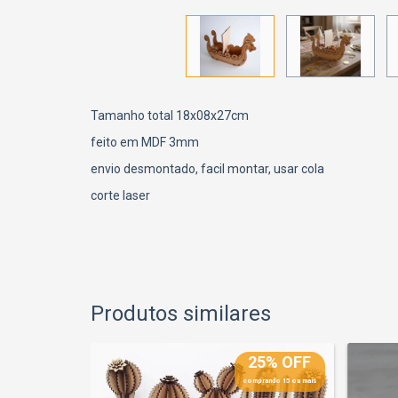
Tamanho total 18x08x27cm
feito em MDF 3mm
envio desmontado, facil montar, usar cola
corte laser
Produtos similares
25% OFF
25% OFF
prando 15 ou mais
comprando 15 ou mais