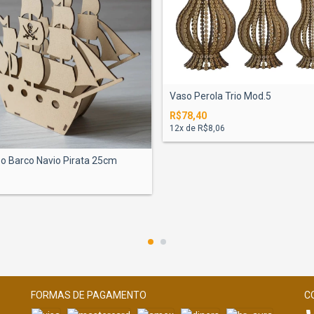
Vaso Perola Trio Mod.5
R$78,40
12
x de
R$8,06
o Barco Navio Pirata 25cm
FORMAS DE PAGAMENTO
C