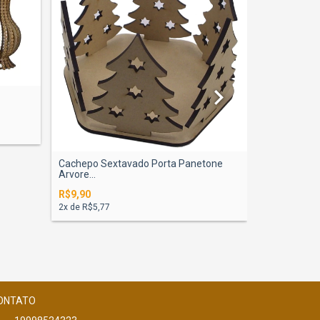
Cachepo Sextavado Porta Panetone
Balão 3D D
Arvore...
R$11,90
R$9,90
2
x de
R$6,94
2
x de
R$5,77
ONTATO