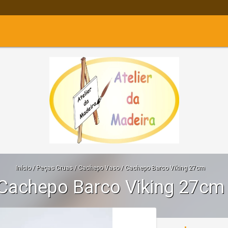
Início
/
Peças Cruas
/
Cachepo Vaso
/
Cachepo Barco Viking 27cm
Cachepo Barco Viking 27cm