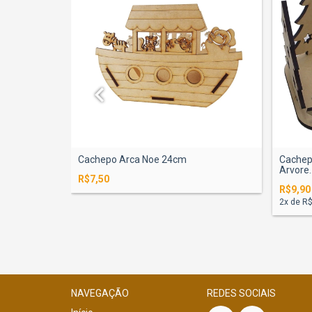
Cachepo Arca Noe 24cm
Cachep
rola 16mm
Arvore..
R$7,50
R$9,90
2
x de
R$
NAVEGAÇÃO
REDES SOCIAIS