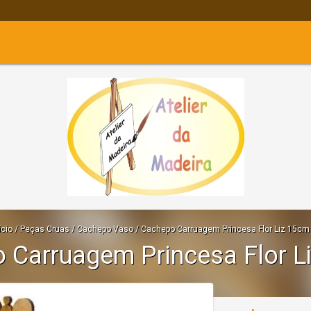
ício
/
Peças Cruas
/
Cachepo Vaso
/
Cachepo Carruagem Princesa Flor Liz 15cm
 Carruagem Princesa Flor L