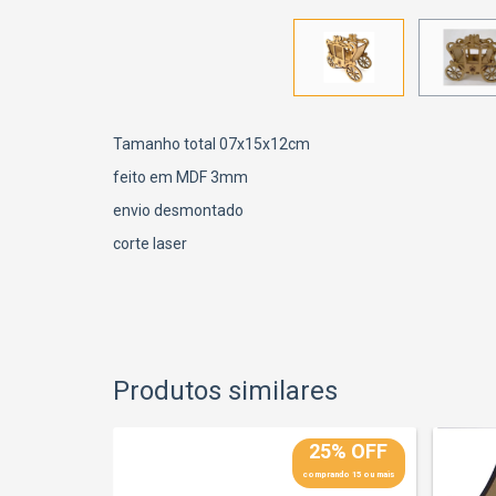
Tamanho total 07x15x12cm
feito em MDF 3mm
envio desmontado
corte laser
Produtos similares
25% OFF
25% OFF
prando 15 ou mais
comprando 15 ou mais