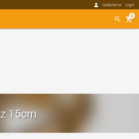
Cadastre-se
Login
0
iz 15cm