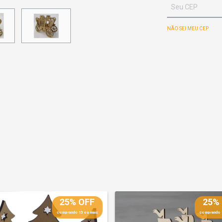
NÃO SEI MEU CEP
25% OFF
25%
comprando 15 ou mais
comprando 