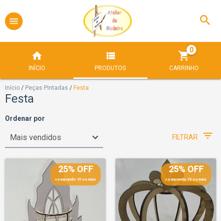
0
INÍCIO
PRODUTOS
CARRINHO
Início
/
Peças Pintadas
/
Festa
Festa
Ordenar por
FILTRAR
25% OFF
25% OFF
comprando 15 ou mais
comprando 15 ou mais