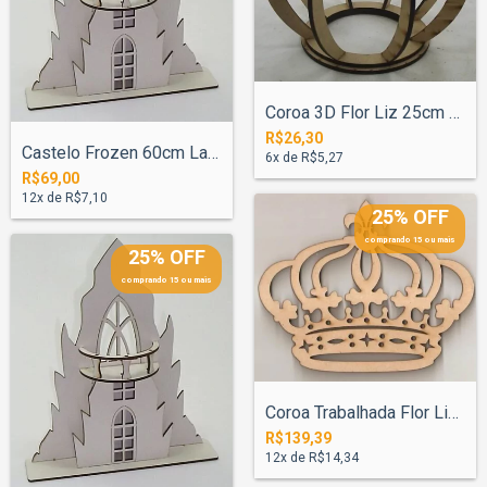
Coroa 3D Flor Liz 25cm Provençal - Pinta...
R$26,30
Castelo Frozen 60cm Laminado Branco
6
x de
R$5,27
R$69,00
12
x de
R$7,10
25% OFF
comprando 15 ou mais
25% OFF
comprando 15 ou mais
Coroa Trabalhada Flor Liz 80x100cm - Pin...
R$139,39
12
x de
R$14,34