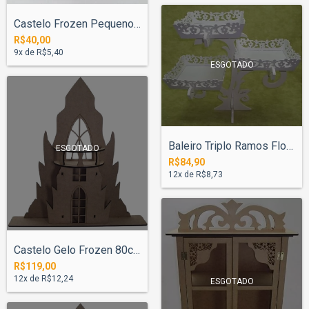
Castelo Frozen Pequeno 25cm Laminado Bra...
R$40,00
9
x de
R$5,40
ESGOTADO
Baleiro Triplo Ramos Flor 38cm - Pintado
ESGOTADO
R$84,90
12
x de
R$8,73
Castelo Gelo Frozen 80cm Pintado
R$119,00
12
x de
R$12,24
ESGOTADO