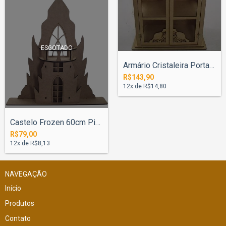
ESGOTADO
Armário Cristaleira Porta Princesa - Pin...
R$143,90
12
x de
R$14,80
Castelo Frozen 60cm Pintado
R$79,00
12
x de
R$8,13
NAVEGAÇÃO
Início
Produtos
Contato