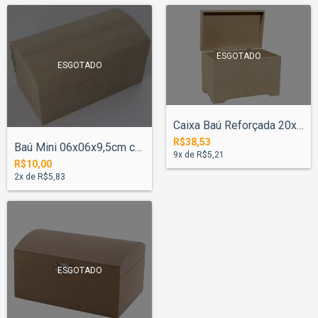
ESGOTADO
ESGOTADO
Caixa Baú Reforçada 20x30x25cm
R$38,53
Baú Mini 06x06x9,5cm com Dobradiça
9
x de
R$5,21
R$10,00
2
x de
R$5,83
ESGOTADO