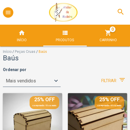
0
INÍCIO
PRODUTOS
CARRINHO
Início
/
Peças Cruas
/
Baús
Baús
Ordenar por
FILTRAR
25% OFF
25% OFF
comprando 15 ou mais
comprando 15 ou mais