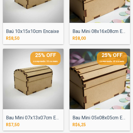
Baú 10x15x10cm Encaixe
Bau Mini 08x16x08cm Encaixe
R$8,50
R$8,00
25% OFF
25% OFF
comprando 15 ou mais
comprando 15 ou mais
Bau Mini 07x13x07cm Encaixe
Bau Mini 05x08x05cm Encaixe
R$7,50
R$6,25