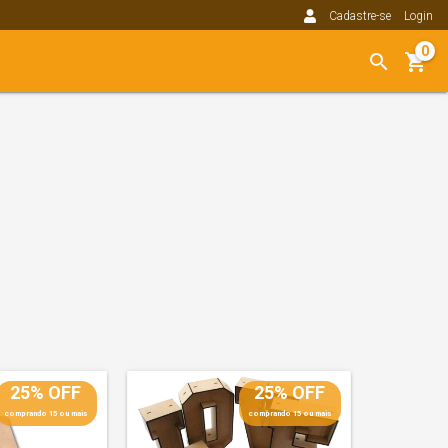
Cadastre-se
Login
0
25% OFF
25% OFF
comprando 15 ou mais
comprando 15 ou mais