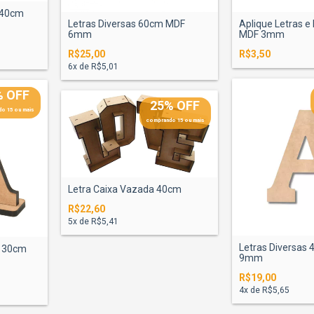
 40cm
Letras Diversas 60cm MDF
Aplique Letras 
6mm
MDF 3mm
R$25,00
R$3,50
6
x de
R$5,01
% OFF
25% OFF
o 15 ou mais
comprando 15 ou mais
Letra Caixa Vazada 40cm
R$22,60
5
x de
R$5,41
Letras Diversas
a 30cm
9mm
R$19,00
4
x de
R$5,65