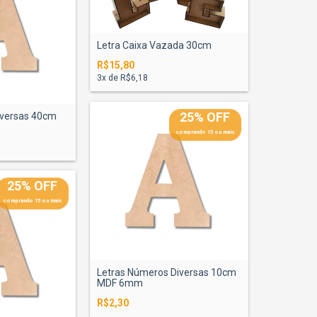
Letra Caixa Vazada 30cm
R$15,80
3
x de
R$6,18
25% OFF
iversas 40cm
comprando 15 ou mais
25% OFF
comprando 15 ou mais
Letras Números Diversas 10cm
MDF 6mm
R$2,30