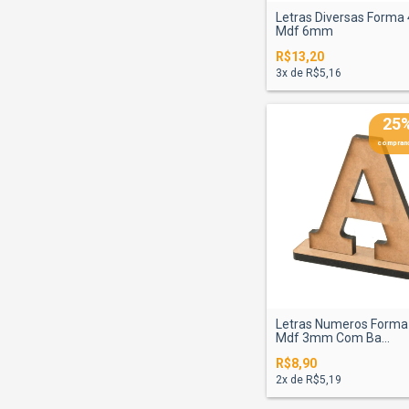
Letras Diversas Forma
Mdf 6mm
R$13,20
3
x de
R$5,16
25
comprand
Letras Numeros Form
Mdf 3mm Com Ba...
R$8,90
2
x de
R$5,19