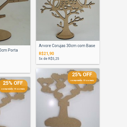
Arvore Corujas 30cm com Base
0cm Porta
R$21,90
5
x de
R$5,25
25% OFF
comprando 15 ou mais
25% OFF
comprando 15 ou mais