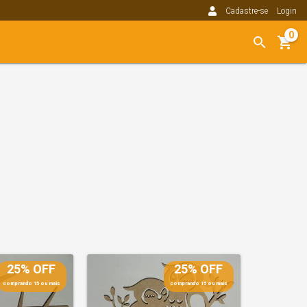
Cadastre-se
Login
0
25% OFF
25% OFF
comprando 15 ou mais
comprando 15 ou mais