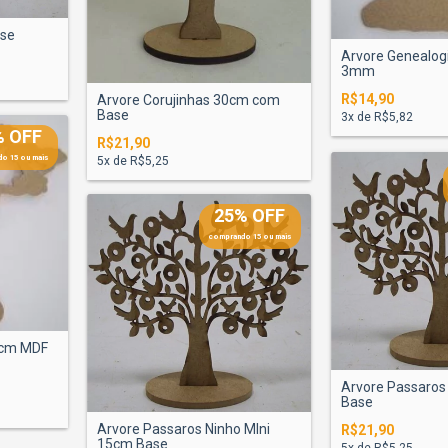
ase
Arvore Genealo
3mm
R$14,90
Arvore Corujinhas 30cm com
Base
3
x de
R$5,82
% OFF
R$21,90
o 15 ou mais
5
x de
R$5,25
25% OFF
comprando 15 ou mais
0cm MDF
Arvore Passaros
Base
Arvore Passaros Ninho MIni
R$21,90
15cm Base