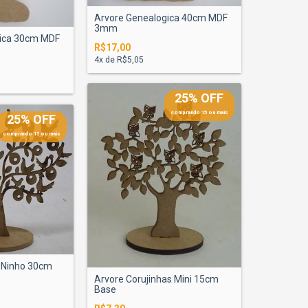
Arvore Genealogica 40cm MDF
3mm
gica 30cm MDF
R$17,00
4
x de
R$5,05
25% OFF
comprando 15 ou mais
25% OFF
comprando 15 ou mais
 Ninho 30cm
Arvore Corujinhas Mini 15cm
Base