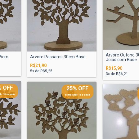
Arvore Outono 3
15cm
Arvore Passaros 30cm Base
Joias com Base
R$21,90
R$15,90
5
x de
R$5,25
3
x de
R$6,21
% OFF
25% OFF
o 15 ou mais
comprando 15 ou mais