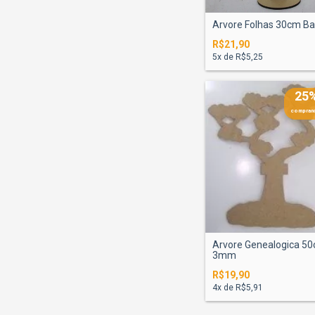
Arvore Folhas 30cm B
R$21,90
5
x de
R$5,25
25
comprand
Arvore Genealogica 5
3mm
R$19,90
4
x de
R$5,91