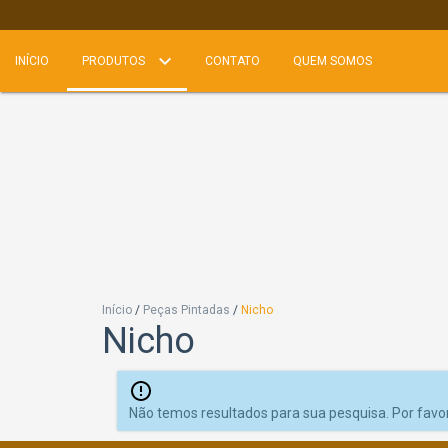
INÍCIO
PRODUTOS
CONTATO
QUEM SOMOS
Início
/
Peças Pintadas
/
Nicho
Nicho
Não temos resultados para sua pesquisa. Por favor,