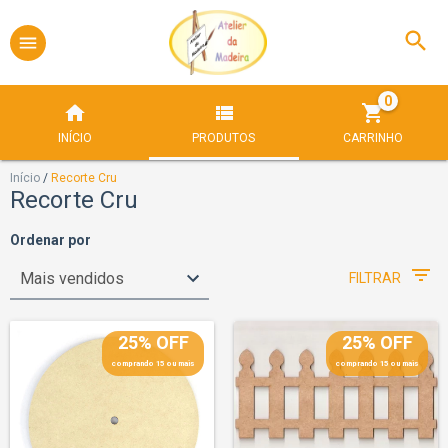
0
INÍCIO
PRODUTOS
CARRINHO
Início
/
Recorte Cru
Recorte Cru
Ordenar por
FILTRAR
25% OFF
25% OFF
comprando 15 ou mais
comprando 15 ou mais