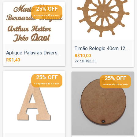
25% OFF
comprando 15 ou mais
Timão Relogio 40cm 12 Pinos MDF 3mm
Aplique Palavras Diversas Profissão Mini...
R$10,00
R$1,40
2
x de
R$5,83
25% OFF
25% OFF
comprando 15 ou mais
comprando 15 ou mais