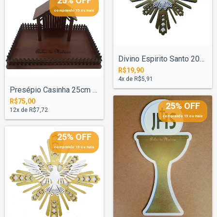
25% OFF
comprando 15 ou mais
Divino Espirito Santo 20cm Nº4 Pintado
R$19,90
4
x de
R$5,91
Presépio Casinha 25cm Base 35x49cm Pinta...
R$75,00
25% OFF
12
x de
R$7,72
comprando 15 ou mais
25% OFF
comprando 15 ou mais