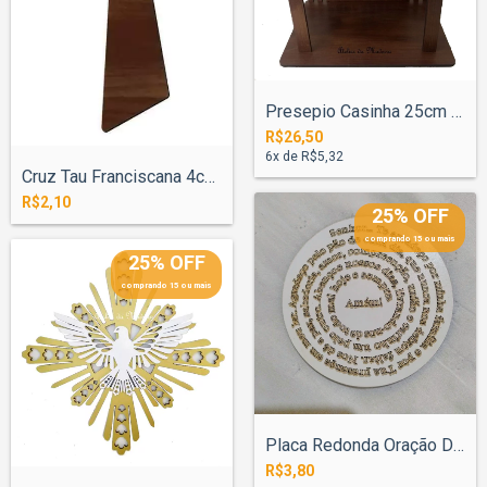
Presepio Casinha 25cm Base 17x26cm - Pin...
R$26,50
6
x de
R$5,32
Cruz Tau Franciscana 4cm Pintada
R$2,10
25% OFF
comprando 15 ou mais
25% OFF
comprando 15 ou mais
Placa Redonda Oração Da Família Espiral...
R$3,80