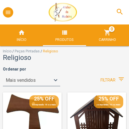
0
INÍCIO
PRODUTOS
CARRINHO
Início
/
Peças Pintadas
/
Religioso
Religioso
Ordenar por
FILTRAR
25% OFF
25% OFF
comprando 15 ou mais
comprando 15 ou mais