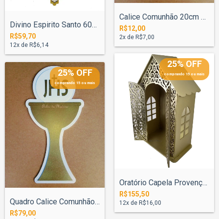
Calice Comunhão 20cm Pintado
Divino Espirito Santo 60cm N°3 - Pintado
R$12,00
R$59,70
2
x de
R$7,00
12
x de
R$6,14
25% OFF
25% OFF
comprando 15 ou mais
comprando 15 ou mais
Oratório Capela Provençal Porta para San...
R$155,50
Quadro Calice Comunhão 70cm Pintado
12
x de
R$16,00
R$79,00