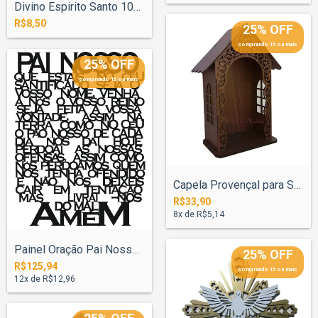
Divino Espirito Santo 10cm N°3 - Pintado
R$8,50
25% OFF
comprando 15 ou mais
25% OFF
comprando 15 ou mais
Capela Provençal para Santo 20cm Pintado
R$33,90
8
x de
R$5,14
Painel Oração Pai Nosso 80x100cm - Pinta...
25% OFF
R$125,94
comprando 15 ou mais
12
x de
R$12,96