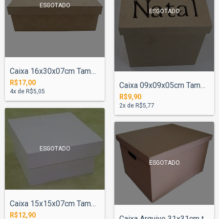
ESGOTADO
ESGOTADO
Caixa 16x30x07cm Tampa Lisa 17x31cm
R$17,00
Caixa 09x09x05cm Tampa 10x10cm Feliz Nat...
4
x de
R$5,05
R$9,90
2
x de
R$5,77
ESGOTADO
ESGOTADO
Caixa 15x15x07cm Tampa Lisa 16x16cm 4 Di...
R$12,90
Caixa Arquivo 31x31cm tampa 32x32cm Pint...