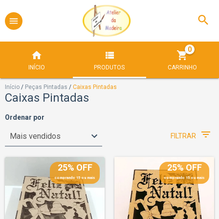
0
INÍCIO
PRODUTOS
CARRINHO
Início
/
Peças Pintadas
/
Caixas Pintadas
Caixas Pintadas
Ordenar por
FILTRAR
25% OFF
25% OFF
comprando 15 ou mais
comprando 15 ou mais