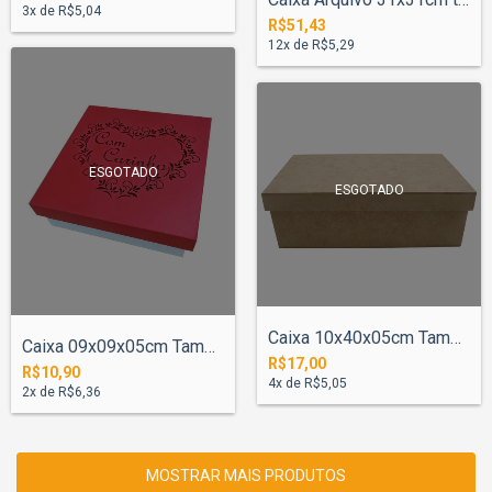
3
x de
R$5,04
R$51,43
12
x de
R$5,29
ESGOTADO
ESGOTADO
Caixa 10x40x05cm Tampa Lisa 11x41cm
Caixa 09x09x05cm Tampa 10x10cm Com Carin...
R$17,00
R$10,90
4
x de
R$5,05
2
x de
R$6,36
MOSTRAR MAIS PRODUTOS