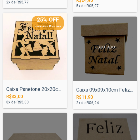
R$24,90
2
x de
R$5,77
5
x de
R$5,97
25% OFF
comprando 15 ou mais
ESGOTADO
Caixa Panetone 20x20cm Tampa Neve Feliz...
Caixa 09x09x10cm Feliz Natal com Estreli...
R$33,00
R$11,90
8
x de
R$5,00
2
x de
R$6,94