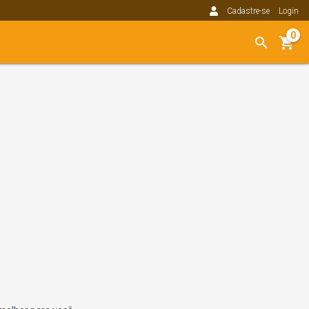
Cadastre-se
Login
0