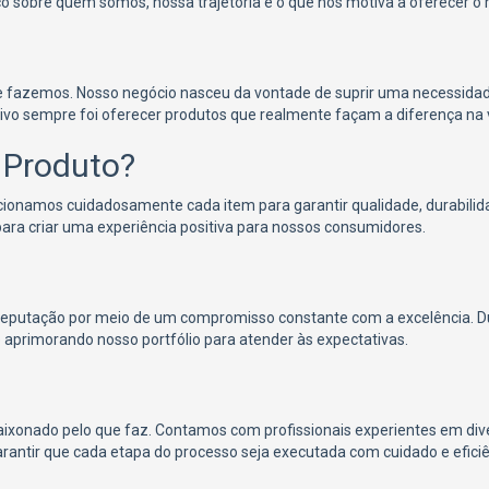
 sobre quem somos, nossa trajetória e o que nos motiva a oferecer o 
e fazemos. Nosso negócio nasceu da vontade de suprir uma necessidade
tivo sempre foi oferecer produtos que realmente façam a diferença na v
 Produto?
ecionamos cuidadosamente cada item para garantir qualidade, durabilid
ara criar uma experiência positiva para nossos consumidores.
reputação por meio de um compromisso constante com a excelência. 
 aprimorando nosso portfólio para atender às expectativas.
aixonado pelo que faz. Contamos com profissionais experientes em di
rantir que cada etapa do processo seja executada com cuidado e eficiê