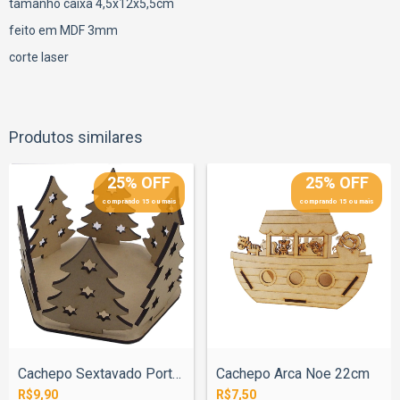
tamanho caixa 4,5x12x5,5cm
feito em MDF 3mm
corte laser
Produtos similares
25% OFF
25% OFF
comprando 15 ou mais
comprando 15 ou mais
Cachepo Sextavado Porta Panetone Arvore...
Cachepo Arca Noe 22cm
R$9,90
R$7,50