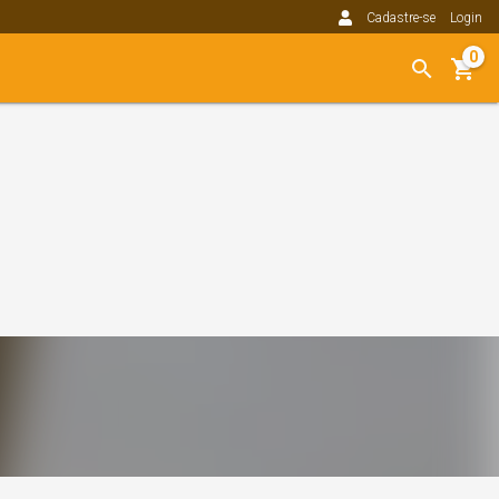
Cadastre-se
Login
0