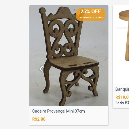
25% OFF
25% OFF
prando 15 ou mais
comprando 15 ou mais
cm
Banqui
R$19,0
4
x de
R$
Cadeira Provençal Mini 07cm
R$2,80