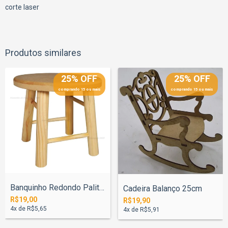
corte laser
Produtos similares
25% OFF
25% OFF
comprando 15 ou mais
comprando 15 ou mais
Banquinho Redondo Palito Mesa 14cm
Cadeira Balanço 25cm
R$19,00
R$19,90
4
x de
R$5,65
4
x de
R$5,91