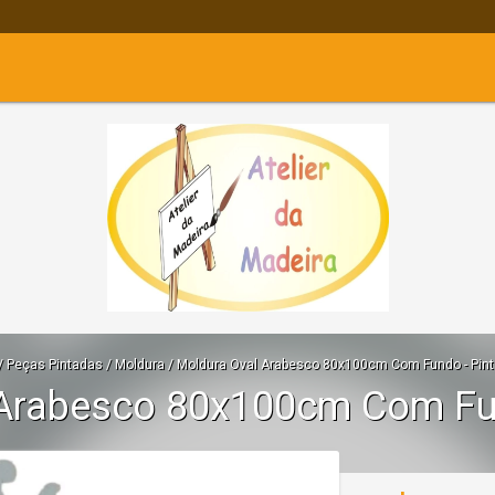
/
Peças Pintadas
/
Moldura
/
Moldura Oval Arabesco 80x100cm Com Fundo - Pin
 Arabesco 80x100cm Com Fu