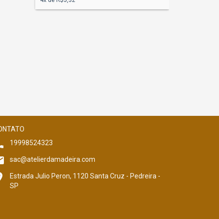
4
x de
R$5,32
R$65,80
12
x de
R$6,7
ONTATO
19998524323
sac@atelierdamadeira.com
Estrada Julio Peron, 1120 Santa Cruz - Pedreira -
SP