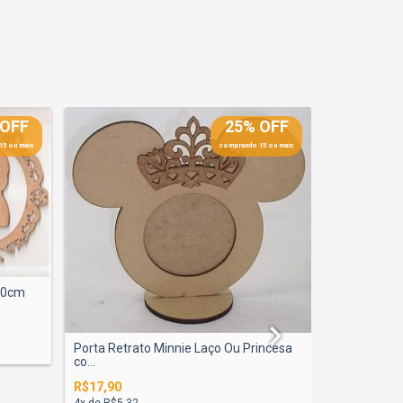
 OFF
25% OFF
15 ou mais
comprando 15 ou mais
 60cm
Porta Retrato Minnie Laço Ou Princesa
co...
Moldura Ov
Fundo Pin...
R$17,90