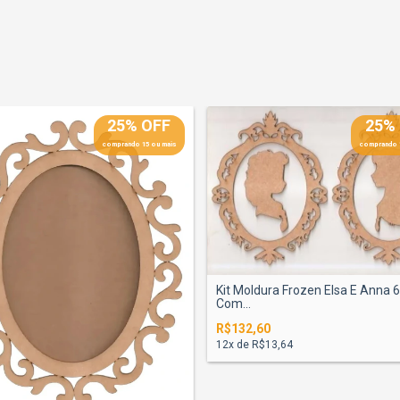
25% OFF
25%
comprando 15 ou mais
comprando 
Kit Moldura Frozen Elsa E Anna
Com...
R$132,60
12
x de
R$13,64