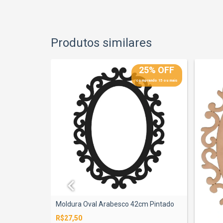
Produtos similares
25% OFF
25% OFF
prando 15 ou mais
comprando 15 ou mais
l 80cm
Moldura Oval Arabesco 42cm Pintado
R$27,50