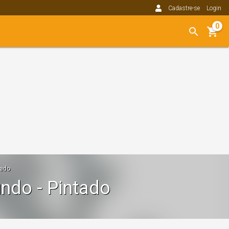
Cadastre-se
Login
0
tado
ndo - Pintado