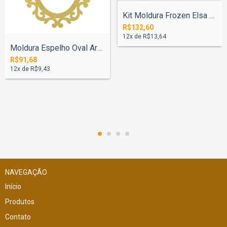
Kit Moldura Frozen Elsa E Anna 60cm Com...
R$132,60
12
x de
R$13,64
Moldura Espelho Oval Arabesco 78cm - Pin...
R$91,68
12
x de
R$9,43
NAVEGAÇÃO
Início
Produtos
Contato