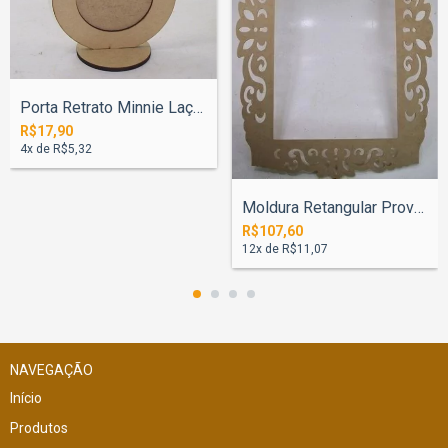
Porta Retrato Minnie Laço Ou Princesa co...
R$17,90
4
x de
R$5,32
Moldura Retangular Provençal 70x80cm - P...
R$107,60
12
x de
R$11,07
NAVEGAÇÃO
Início
Produtos