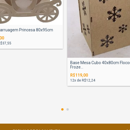
arruagem Princesa 80x95cm
00
$37,55
Base Mesa Cubo 40x80cm Floco
Froze...
R$119,00
12
x de
R$12,24