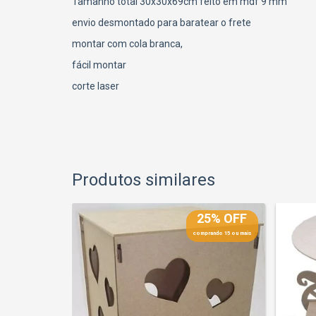
Tamanho total 30x30x69cm feito em mdf 9 mm
envio desmontado para baratear o frete
montar com cola branca,
fácil montar
corte laser
Produtos similares
25% OFF
25% OFF
prando 15 ou mais
comprando 15 ou mais