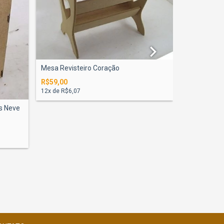
Mesa Colme
Desmontave.
R$290,00
12
x de
R$29,
Mesa Revisteiro Coração
R$59,00
12
x de
R$6,07
s Neve