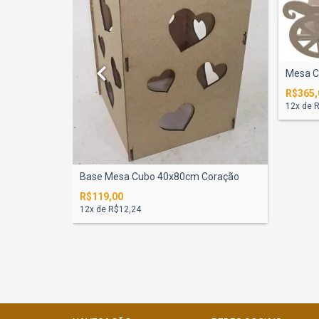
Mesa C
R$365,
Desmontável
12
x de
R
Base Mesa Cubo 40x80cm Coração
R$119,00
12
x de
R$12,24