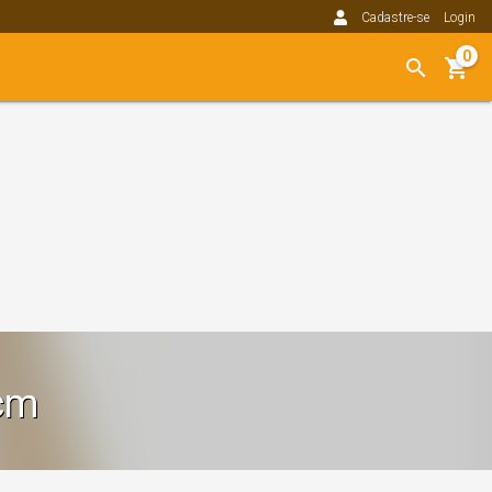
Cadastre-se
Login
0
cm