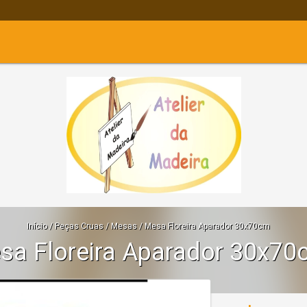
Início
/
Peças Cruas
/
Mesas
/
Mesa Floreira Aparador 30x70cm
sa Floreira Aparador 30x70