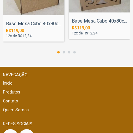
Base Mesa Cubo 40x80cm Arabesco
Base Mesa Cubo 40x80cm Estrela
R$119,00
R$119,00
12
x de
R$12,24
12
x de
R$12,24
NAVEGAÇÃO
Início
Produtos
Contato
Quem Somos
REDES SOCIAIS