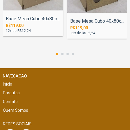
Base Mesa Cubo 40x80cm Balão
Base Mesa Cubo 40x80cm Mickey
R$119,00
R$119,00
12
x de
R$12,24
12
x de
R$12,24
NAVEGAÇÃO
Início
Produtos
Contato
Quem Somos
REDES SOCIAIS