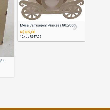
Mesa Colme
Desmontave.
R$290,00
Mesa Carruagem Princesa 80x95cm
12
x de
R$29,
R$365,00
12
x de
R$37,55
ção