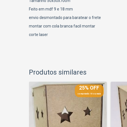
Tamanho 50x50x70cm
Feito em mdf 9 e 18 mm
envio desmontado para baratear o frete
montar com cola branca facil montar
corte laser
Produtos similares
25% OFF
25% OFF
prando 15 ou mais
comprando 15 ou mais