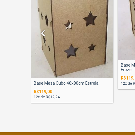
Base M
Froze...
R$119,
Base Mesa Cubo 40x80cm Estrela
12
x de
R
lor
R$119,00
12
x de
R$12,24