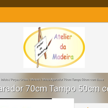
Início
/
Peças Cruas
/
Mesas
/
Mesa Aparador 70cm Tampo 50cm com Base
arador 70cm Tampo 50cm c