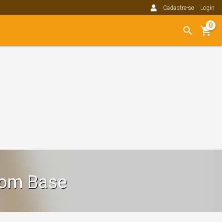
Cadastre-se
Login
0
om Base