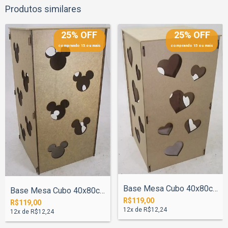
Produtos similares
25% OFF
25% OFF
comprando 15 ou mais
comprando 15 ou mais
Base Mesa Cubo 40x80cm Coração
Base Mesa Cubo 40x80cm Mickey
R$119,00
R$119,00
12
x de
R$12,24
12
x de
R$12,24