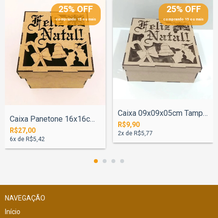
25% OFF
25% OFF
comprando 15 ou mais
comprando 15 ou mais
Caixa 09x09x05cm Tampa Neve Feliz Natal...
Caixa Panetone 16x16cm Tampa Neve Feliz...
R$9,90
R$27,00
2
x de
R$5,77
6
x de
R$5,42
NAVEGAÇÃO
Início