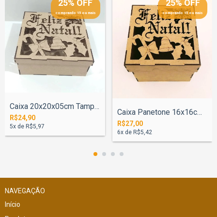
25% OFF
25% OFF
comprando 15 ou mais
comprando 15 ou mais
Caixa 20x20x05cm Tampa Neve Feliz Natal...
Caixa Panetone 16x16cm Tampa Neve Feliz...
R$24,90
R$27,00
5
x de
R$5,97
6
x de
R$5,42
NAVEGAÇÃO
Início