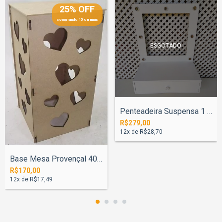
25% OFF
comprando 15 ou mais
ESGOTADO
Penteadeira Suspensa 1 Gaveta 60cm Moldu...
R$279,00
12
x de
R$28,70
Base Mesa Provençal 40x80cm Coração - Pi...
R$170,00
12
x de
R$17,49