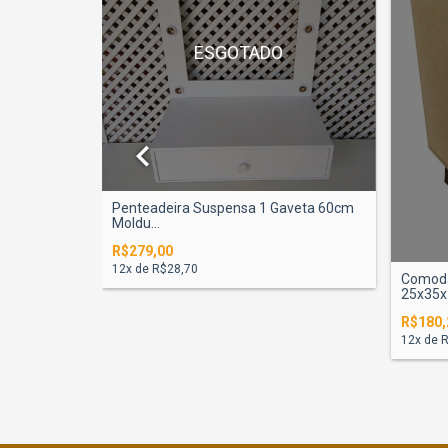
ESGOTADO
vetas
Penteadeira Suspensa 1 Gaveta 60cm
Moldu...
R$279,00
12
x de
R$28,70
Comoda
25x35x5
R$180,
12
x de
R