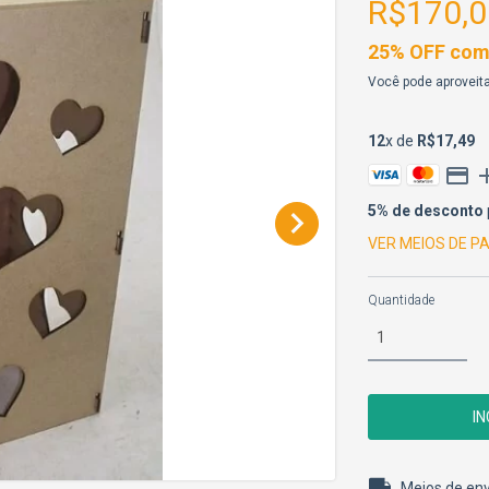
R$170,0
25% OFF comp
Você pode aproveita
12
x de
R$17,49
5% de desconto
VER MEIOS DE 
Quantidade
Entregas para o 
Meios de env