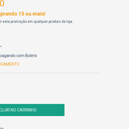
0
rando 15 ou mais!
r esta promoção em qualquer produto da loja.
pagando com Boleto
PAGAMENTO
CEP:
ALTERAR CEP
io