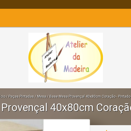
ício
/
Peças Pintadas
/
Mesa
/
Base Mesa Provençal 40x80cm Coração - Pintado
Provençal 40x80cm Coração