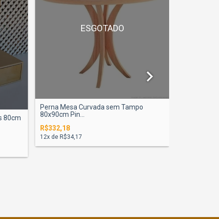
ESGOTADO
Penteadeir
Perna Mesa Curvada sem Tampo
Mold...
80x90cm Pin...
s 80cm
R$389,00
R$332,18
12
x de
R$40,
12
x de
R$34,17