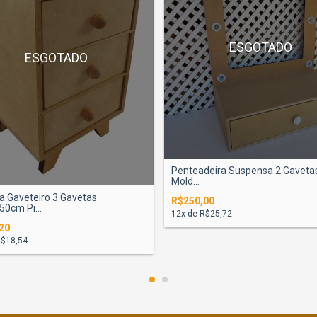
ESGOTADO
ESGOTADO
Penteadeira Suspensa 2 Gaveta
Mold...
 Gaveteiro 3 Gavetas
R$250,00
0cm Pi...
12
x de
R$25,72
20
$18,54