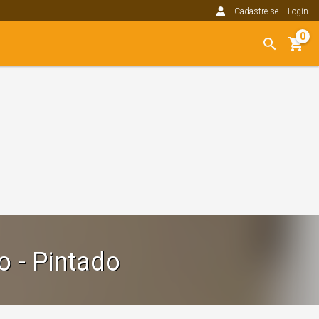
Cadastre-se
Login
0
 - Pintado