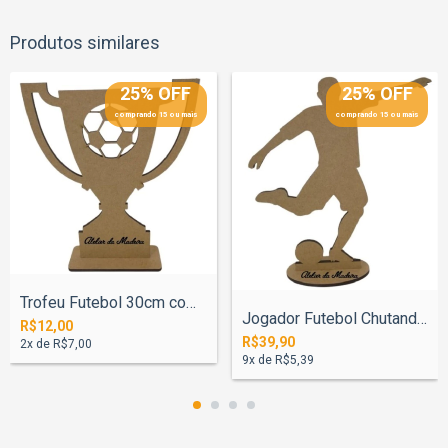
Produtos similares
25% OFF
25% OFF
comprando 15 ou mais
comprando 15 ou mais
Trofeu Futebol 30cm com Base
Jogador Futebol Chutando 65cm Base
R$12,00
R$39,90
2
x de
R$7,00
9
x de
R$5,39