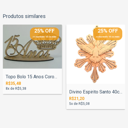
Produtos similares
25% OFF
25% OFF
comprando 15 ou mais
comprando 15 ou mais
Topo Bolo 15 Anos Coroa Com Base - Pinta...
R$35,48
8
x de
R$5,38
Divino Espirito Santo 40cm N°1
R$21,20
5
x de
R$5,08