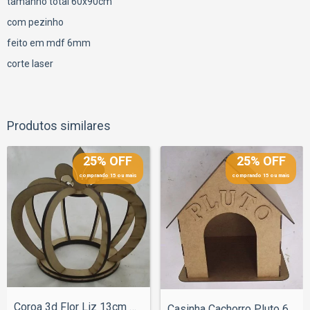
tamanho total 60x90cm
com pezinho
feito em mdf 6mm
corte laser
Produtos similares
25% OFF
25% OFF
comprando 15 ou mais
comprando 15 ou mais
Coroa 3d Flor Liz 13cm Pequena
Casinha Cachorro Pluto 60cm