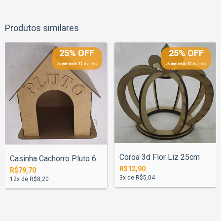
Produtos similares
25% OFF
25% OFF
comprando 15 ou mais
comprando 15 ou mais
Coroa 3d Flor Liz 25cm
Casinha Cachorro Pluto 60cm
R$12,90
R$79,70
3
x de
R$5,04
12
x de
R$8,20