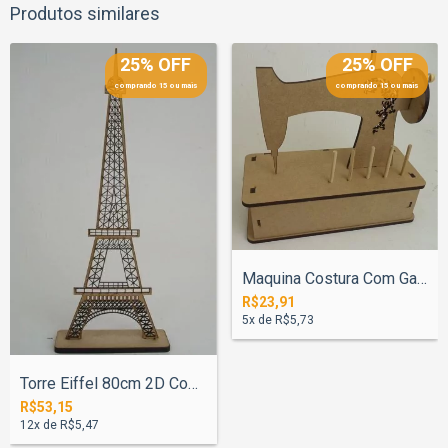
Produtos similares
25% OFF
25% OFF
comprando 15 ou mais
comprando 15 ou mais
Maquina Costura Com Gaveta
R$23,91
5
x de
R$5,73
Torre Eiffel 80cm 2D Com Base
R$53,15
12
x de
R$5,47