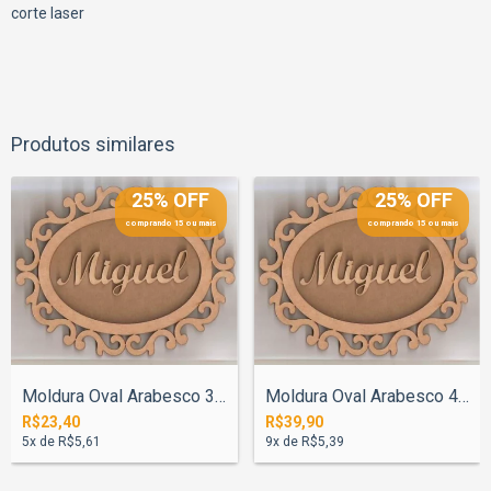
corte laser
Produtos similares
25% OFF
25% OFF
comprando 15 ou mais
comprando 15 ou mais
Moldura Oval Arabesco 31cm Com Fundo + N...
Moldura Oval Arabesco 42cm Com Fundo + N...
R$23,40
R$39,90
5
x de
R$5,61
9
x de
R$5,39