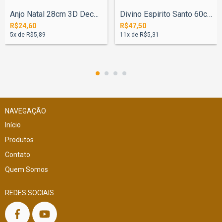
Anjo Natal 28cm 3D Decoração Mesa
Divino Espirito Santo 60cm N°1
R$24,60
R$47,50
5
x de
R$5,89
11
x de
R$5,31
NAVEGAÇÃO
Início
Produtos
Contato
Quem Somos
REDES SOCIAIS