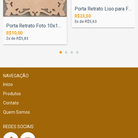
Porta Retrato Liso para Foto 30x40cm
R$23,50
5
x de
R$5,63
Porta Retrato Foto 10x15cm Arabesco
R$10,00
2
x de
R$5,83
NAVEGAÇÃO
Início
Produtos
Contato
Quem Somos
REDES SOCIAIS