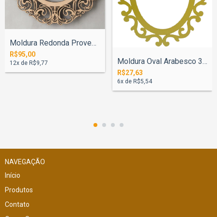
Moldura Redonda Provençal 60cm - Pintado
R$95,00
Moldura Oval Arabesco 32cm Com Fundo Pin...
12
x de
R$9,77
R$27,63
6
x de
R$5,54
NAVEGAÇÃO
Início
Produtos
Contato