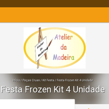
Início
/
Peças Cruas
/
Kit Festa
/
Festa Frozen Kit 4 Unidade
Festa Frozen Kit 4 Unidade