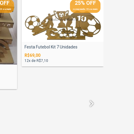
 OFF
25% OFF
15 ou mais
comprando 15 ou mais
Festa Futebol Kit 7 Unidades
R$69,00
12
x de
R$7,10
Festa Prove
R$158,12
12
x de
R$16,