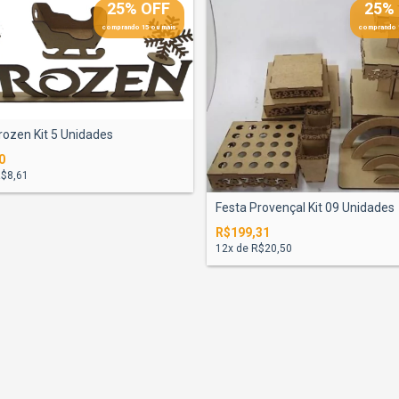
25% OFF
25%
comprando 15 ou mais
comprando 
rozen Kit 5 Unidades
0
$8,61
Festa Provençal Kit 09 Unidades
R$199,31
12
x de
R$20,50