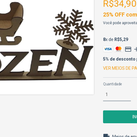
R$34,90
25% OFF comp
Você pode aproveita
8
x de
R$5,29
5% de desconto
VER MEIOS DE 
Quantidade
Entregas para o 
Meios de env