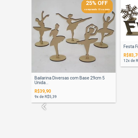
25% OFF
comprando 15 ou mais
Festa F
R$83,7
12
x de
R
Bailarina Diversas com Base 29cm 5
Unida...
R$39,90
9
x de
R$5,39