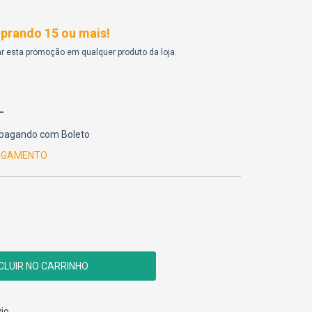
rando 15 ou mais!
r esta promoção em qualquer produto da loja.
pagando com Boleto
PAGAMENTO
CEP:
ALTERAR CEP
io