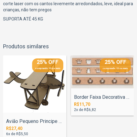
corte laser com os cantos levemente arredondados, leve, ideal para
crianças, não tem pregos
SUPORTA ATÉ 45 KG
Produtos similares
25% OFF
25% OFF
comprando 15 ou mais
comprando 15 ou mais
Border Faixa Decorativa Barrado 100cm
R$11,70
2
x de
R$6,82
Avião Pequeno Principe 30cm
R$27,40
6
x de
R$5,50