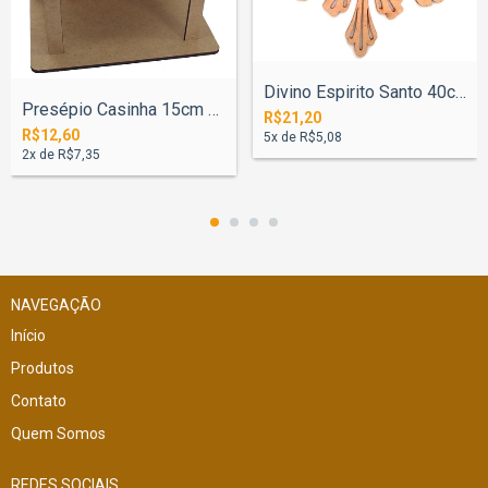
Divino Espirito Santo 40cm N°1
Presépio Casinha 15cm Base 10x16cm
R$21,20
R$12,60
5
x de
R$5,08
2
x de
R$7,35
NAVEGAÇÃO
Início
Produtos
Contato
Quem Somos
REDES SOCIAIS