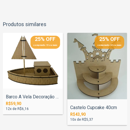
Produtos similares
25% OFF
25% OFF
comprando 15 ou mais
comprando 15 ou mais
Barco A Vela Decoração 60cm
R$59,90
Castelo Cupcake 40cm
12
x de
R$6,16
R$43,90
10
x de
R$5,37