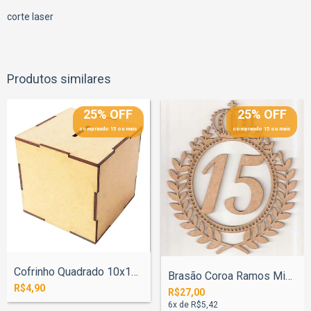
corte laser
Produtos similares
25% OFF
25% OFF
comprando 15 ou mais
comprando 15 ou mais
Cofrinho Quadrado 10x10cm
Brasão Coroa Ramos Mini 6cm Letra Ou Núm...
R$4,90
R$27,00
6
x de
R$5,42